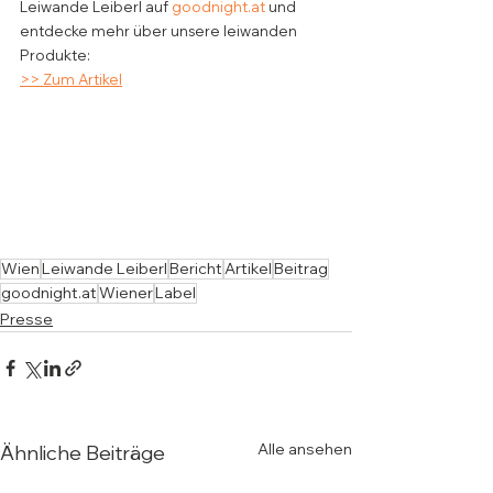
Leiwande Leiberl auf 
goodnight.at
 und 
entdecke mehr über unsere leiwanden 
Produkte:
>> Zum Artikel
Wien
Leiwande Leiberl
Bericht
Artikel
Beitrag
goodnight.at
Wiener
Label
Presse
Alle ansehen
Ähnliche Beiträge