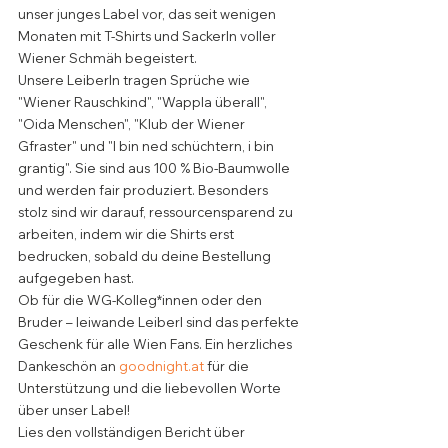
unser junges Label vor, das seit wenigen 
Monaten mit T-Shirts und Sackerln voller 
Wiener Schmäh begeistert.
Unsere Leiberln tragen Sprüche wie 
"Wiener Rauschkind", "Wappla überall", 
"Oida Menschen", "Klub der Wiener 
Gfraster" und "I bin ned schüchtern, i bin 
grantig". Sie sind aus 100 % Bio-Baumwolle 
und werden fair produziert. Besonders 
stolz sind wir darauf, ressourcensparend zu 
arbeiten, indem wir die Shirts erst 
bedrucken, sobald du deine Bestellung 
aufgegeben hast.
Ob für die WG-Kolleg*innen oder den 
Bruder – leiwande Leiberl sind das perfekte 
Geschenk für alle Wien Fans. Ein herzliches 
Dankeschön an 
goodnight.at
 für die 
Unterstützung und die liebevollen Worte 
über unser Label!
Lies den vollständigen Bericht über 