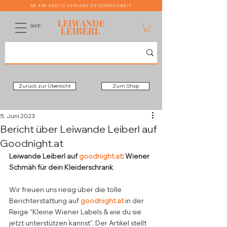
AB 49€ GRATIS VERSAND ÖSTERREICHWEIT
SHOP
Zurück zur Übersicht
Zum Shop
5. Juni 2023
Bericht über Leiwande Leiberl auf
Goodnight.at
Leiwande Leiberl auf 
goodnight.at
: Wiener 
Schmäh für dein Kleiderschrank
Wir freuen uns riesig über die tolle 
Berichterstattung auf 
goodnight.at
 in der 
Reige "Kleine Wiener Labels & wie du sie 
jetzt unterstützen kannst". Der Artikel stellt 