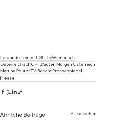
Leiwande Leiberl
T-Shirts
Wienerisch
Österreichisch
ORF2
Guten Morgen Österreich
Martina Reuter
TV-Bericht
Pressespiegel
Presse
Alle ansehen
Ähnliche Beiträge