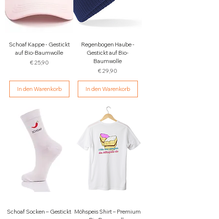
Schoaf Kappe - Gestickt
Regenbogen Haube -
auf Bio-Baumwolle
Gestickt auf Bio-
Baumwolle
Preis
€ 25,90
Preis
€ 29,90
In den Warenkorb
In den Warenkorb
Schoaf Socken – Gestickt
Möhspeis Shirt – Premium