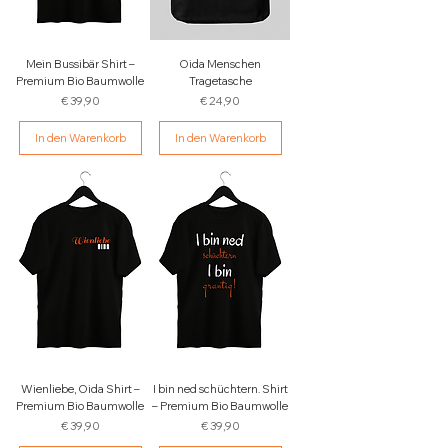
Mein Bussibär Shirt –
Oida Menschen
Premium Bio Baumwolle
Tragetasche
Preis
Preis
€ 39,90
€ 24,90
In den Warenkorb
In den Warenkorb
Wienliebe, Oida Shirt –
I bin ned schüchtern. Shirt
Premium Bio Baumwolle
– Premium Bio Baumwolle
Preis
Preis
€ 39,90
€ 39,90