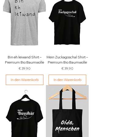
Bin eh leiwand Shirt –
Mein Zuckagoschal Shirt –
Premium Bio Baumwolle
Premium Bio Baumwolle
Preis
Preis
€ 39,90
€ 39,90
In den Warenkorb
In den Warenkorb