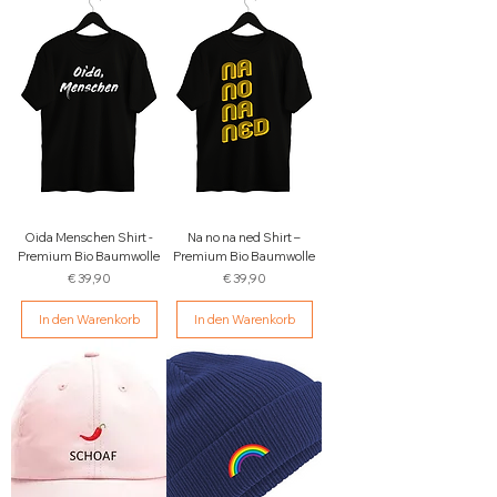
Oida Menschen Shirt -
Na no na ned Shirt –
Premium Bio Baumwolle
Premium Bio Baumwolle
Preis
Preis
€ 39,90
€ 39,90
In den Warenkorb
In den Warenkorb