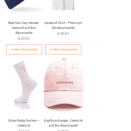
Bad Hair Day Haube -
Leiwand Shirt – Premium
Gestickt auf Bio-
Bio Baumwolle
Baumwolle
Preis
€ 39,90
Preis
€ 29,90
In den Warenkorb
In den Warenkorb
Bussi Baba Socken –
Kopfkino Kappe - Gestickt
Gestickt
auf Bio-Baumwolle
Preis
Preis