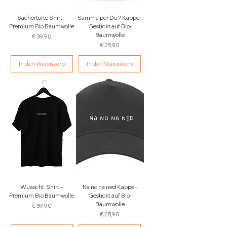
Sachertorte Shirt –
Samma per Du? Kappe -
Premium Bio Baumwolle
Gestickt auf Bio-
Baumwolle
Preis
€ 39,90
Preis
€ 25,90
In den Warenkorb
In den Warenkorb
Wuascht. Shirt –
Na no na ned Kappe -
Premium Bio Baumwolle
Gestickt auf Bio-
Baumwolle
Preis
€ 39,90
Preis
€ 25,90