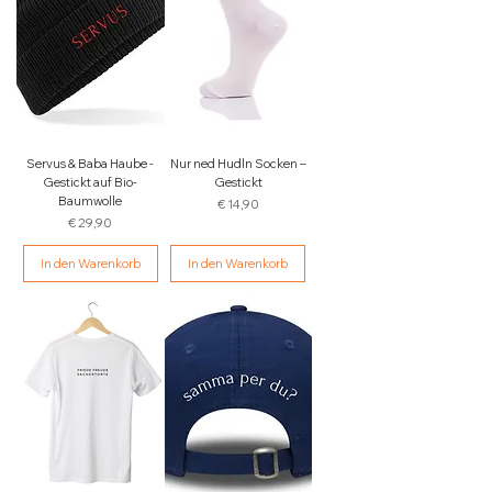
Servus & Baba Haube -
Nur ned Hudln Socken –
Gestickt auf Bio-
Gestickt
Baumwolle
Preis
€ 14,90
Preis
€ 29,90
In den Warenkorb
In den Warenkorb