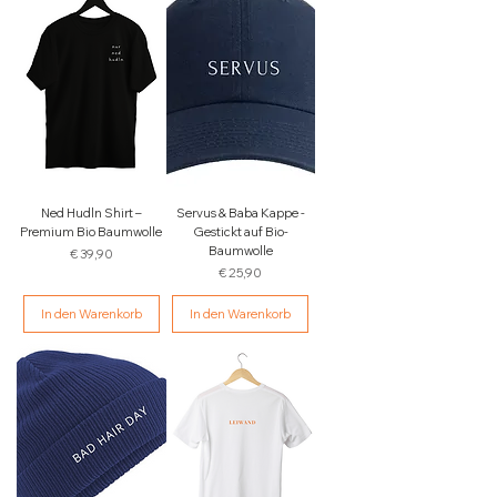
Ned Hudln Shirt –
Servus & Baba Kappe -
Premium Bio Baumwolle
Gestickt auf Bio-
Baumwolle
Preis
€ 39,90
Preis
€ 25,90
In den Warenkorb
In den Warenkorb