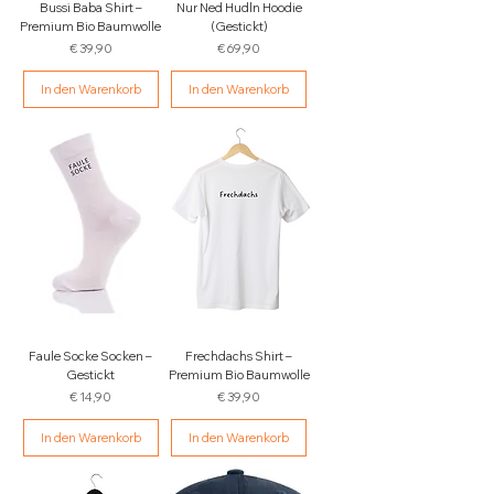
Bussi Baba Shirt –
Nur Ned Hudln Hoodie
Premium Bio Baumwolle
(Gestickt)
Preis
Preis
€ 39,90
€ 69,90
In den Warenkorb
In den Warenkorb
Faule Socke Socken –
Frechdachs Shirt –
Gestickt
Premium Bio Baumwolle
Preis
Preis
€ 14,90
€ 39,90
In den Warenkorb
In den Warenkorb