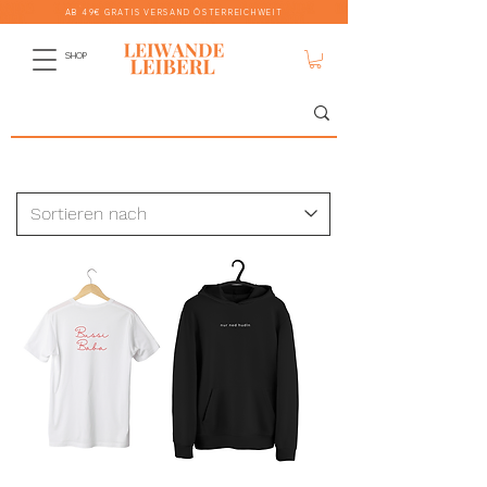
AB 49€ GRATIS VERSAND ÖSTERREICHWEIT
SHOP