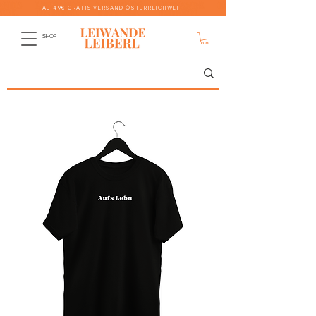
AB 49€ GRATIS VERSAND ÖSTERREICHWEIT
SHOP