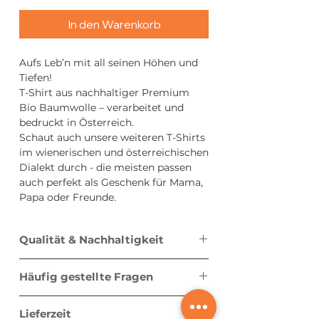
In den Warenkorb
Aufs Leb’n mit all seinen Höhen und
Tiefen!
T-Shirt aus nachhaltiger Premium
Bio Baumwolle – verarbeitet und
bedruckt in Österreich.
Schaut auch unsere weiteren T-Shirts
im wienerischen und österreichischen
Dialekt durch - die meisten passen
auch perfekt als Geschenk für Mama,
Papa oder Freunde.
Qualität & Nachhaltigkeit
Bei unseren Leiwanden Leiberln
Häufig gestellte Fragen
gehen bester Tragekomfort und
Verantwortung Hand in Hand. Jedes
Wie fallen die Größen aus?
Shirt ist hochwertig verarbeitet, fühlt
Lieferzeit
Die Größen der Leiberl fallen normal