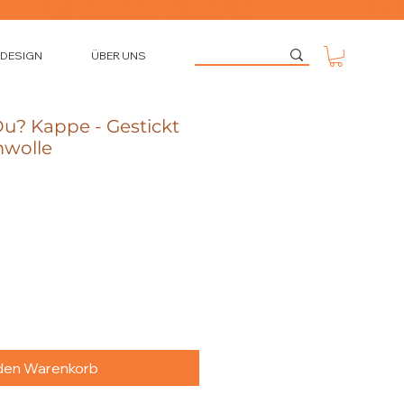
 DESIGN
ÜBER UNS
? Kappe - Gestickt
mwolle
 den Warenkorb