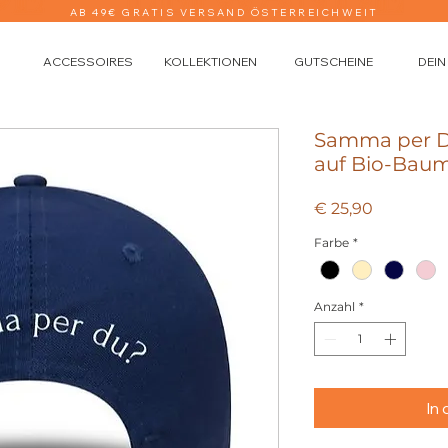
AB 49€ GRATIS VERSAND ÖSTERREICHWEIT
ACCESSOIRES
KOLLEKTIONEN
GUTSCHEINE
DEIN
Samma per Du
auf Bio-Bau
Preis
€ 25,90
Farbe
*
Anzahl
*
In