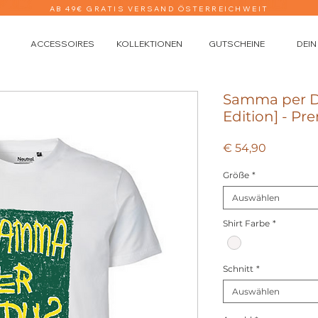
AB 49€ GRATIS VERSAND ÖSTERREICHWEIT
ACCESSOIRES
KOLLEKTIONEN
GUTSCHEINE
DEIN
Samma per Du
Edition] - P
Preis
€ 54,90
Größe
*
Auswählen
Shirt Farbe
*
Schnitt
*
Auswählen