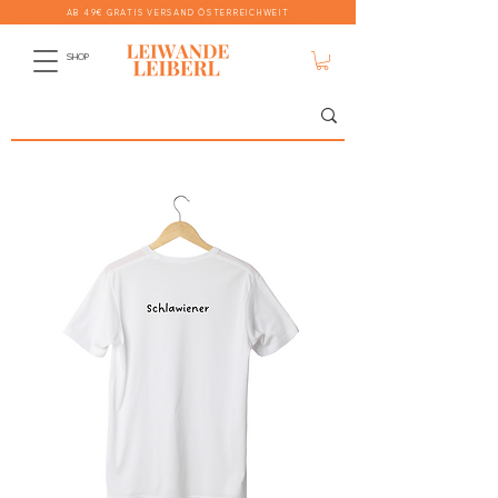
AB 49€ GRATIS VERSAND ÖSTERREICHWEIT
SHOP