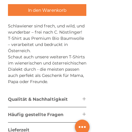
In den Warenkorb
Schlawiener sind frech, und wild, und
wunderbar – frei nach C. Nöstlinger!
T-Shirt aus Premium Bio Baumwolle
– verarbeitet und bedruckt in
Österreich.
Schaut auch unsere weiteren T-Shirts
im wienerischen und österreichischen
Dialekt durch - die meisten passen
auch perfekt als Geschenk für Mama,
Papa oder Freunde.
Qualität & Nachhaltigkeit
Bei unseren Leiwanden Leiberln
Häufig gestellte Fragen
gehen bester Tragekomfort und
Verantwortung Hand in Hand. Jedes
Wie fallen die Größen aus?
Shirt ist hochwertig verarbeitet, fühlt
Lieferzeit
Die Größen der Leiberl fallen normal