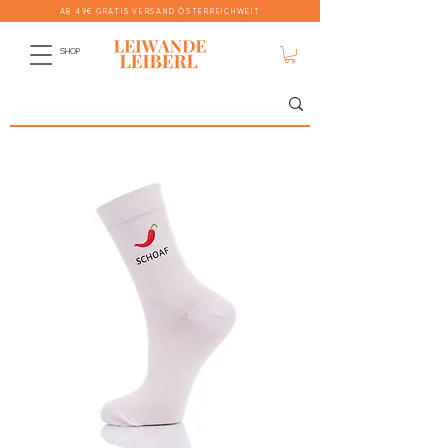
AB 49€ GRATIS VERSAND ÖSTERREICHWEIT
SHOP