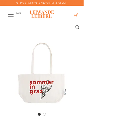
AB 49€ GRATIS VERSAND ÖSTERREICHWEIT
SHOP