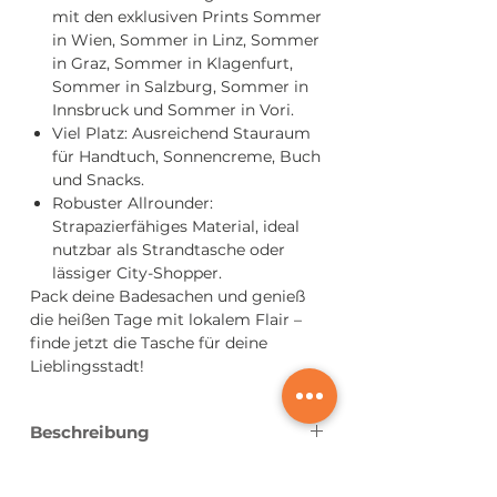
mit den exklusiven Prints Sommer
in Wien, Sommer in Linz, Sommer
in Graz, Sommer in Klagenfurt,
Sommer in Salzburg, Sommer in
Innsbruck und Sommer in Vori.
Viel Platz: Ausreichend Stauraum
für Handtuch, Sonnencreme, Buch
und Snacks.
Robuster Allrounder:
Strapazierfähiges Material, ideal
nutzbar als Strandtasche oder
lässiger City-Shopper.
Pack deine Badesachen und genieß
die heißen Tage mit lokalem Flair –
finde jetzt die Tasche für deine
Lieblingsstadt!
Beschreibung
Premium Qualität
Pflegehinweise
Aus Fairtrade zertifizierter Bio-