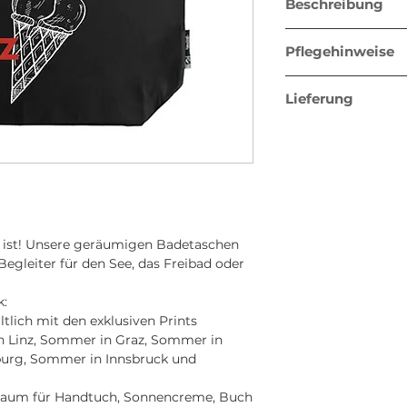
Beschreibung
Premium Qualität
Pflegehinweise
Aus Fairtrade zerti
Tasche ist qualitati
Damit deine Tasche
und das Beste von a
Lieferung
bei 40°C wasch
umweltfreundlich.
Bügeln erlaubt 
Lieferzeit: 5 – 8 W
Leiwande Commu
Trockner geeign
Wir lieben Wien un
Designs sollen ein
Seele berühren.
Für Wien
Wir spenden jedes J
 ist! Unsere geräumigen Badetaschen
Einnahmen an eine 
Begleiter für den See, das Freibad oder
Menschen und / oder
Zusatzinformatio
k:
100% Fairtrade 
tlich mit den exklusiven Prints
2 lange Henkel,
 Linz, Sommer in Graz, Sommer in
hochwertiger, st
burg, Sommer in Innsbruck und
Kann als Schult
werden
auraum für Handtuch, Sonnencreme, Buch
Maße 51 x 32cm