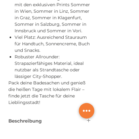
mit den exklusiven Prints Sommer
in Wien, Sommer in Linz, Sommer
in Graz, Sommer in Klagenfurt,
Sommer in Salzburg, Sommer in
Innsbruck und Sommer in Vori.
Viel Platz: Ausreichend Stauraum
für Handtuch, Sonnencreme, Buch
und Snacks.
Robuster Allrounder:
Strapazierfähiges Material, ideal
nutzbar als Strandtasche oder
lässiger City-Shopper.
Pack deine Badesachen und genieß
die heißen Tage mit lokalem Flair –
finde jetzt die Tasche für deine
Lieblingsstadt!
Beschreibung
Premium Qualität
Pflegehinweise
Aus Fairtrade zertifizierter Bio-