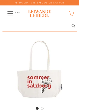
AB 49€ GRATIS VERSAND ÖSTERREICHWEIT
SHOP