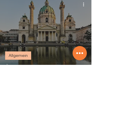
Allgemein
Österreichische Modegeschichte und
Trends: Vom Kaiserreich zur Moderne
Unternehmen
Kontakt
Presse & Kooperationen
FAQs
Blog
AGBs